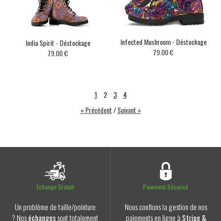
Infected Mushroom - Déstockage
India Spirit - Déstockage
79.00 €
79.00 €
1
2
3
4
« Précédent
/
Suivant »
Echange Gratuit
Paiement Sécurisé
Un problème de taille/pointure
Nous confions la gestion de nos
? Nos
échanges
sont totalement
paiements en ligne à
Stripe &