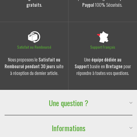
gratuits
.
Paypal
100% Sécurisés.
Satisfait ou Remboursé
Support Français
Nous proposons le
Satisfait ou
Une
équipe dédiée au
Remboursé pendant 30 jours
suite
Support
basée en
Bretagne
pour
à réception du dernier article.
répondre à toutes vos questions.
Une question ?
Suivre ma commande
Téléphone :
06 59 88 77 47
Informations
E-mail :
contact@lesdouxraveurs.fr