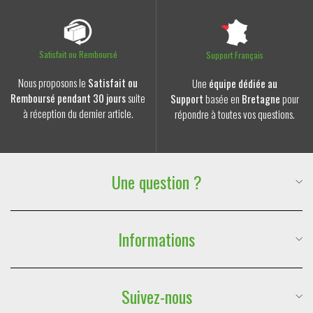
Satisfait ou Remboursé
Support Français
Nous proposons le
Satisfait ou
Une
équipe dédiée au
Remboursé pendant 30 jours
suite
Support
basée en
Bretagne
pour
à réception du dernier article.
répondre à toutes vos questions.
Une question ?
Suivre ma commande
Téléphone :
06 59 88 77 47
Informations
E-mail :
contact@lesdouxraveurs.fr
FAQ & Contact
Suivez-nous
Mentions légales