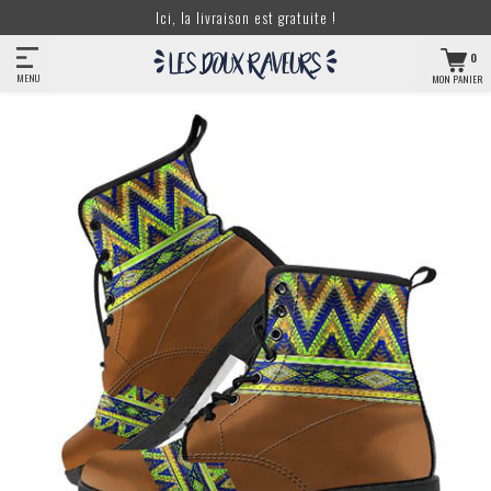
Ici, la livraison est gratuite !
0
MENU
MON PANIER