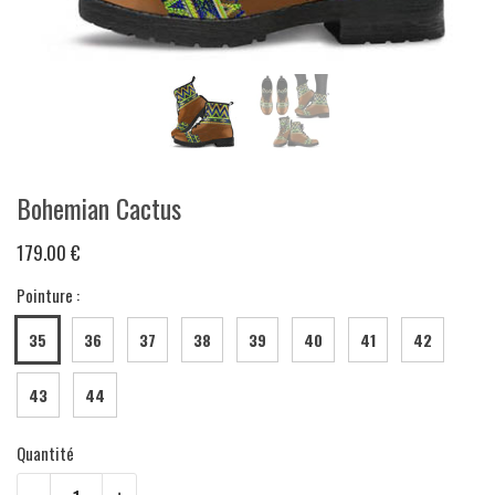
Bohemian Cactus
179.00 €
Pointure :
35
36
37
38
39
40
41
42
43
44
Quantité