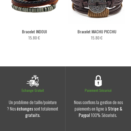
Bracelet INDOUI
Bracelet MACHU PICCHU
15.80 €
15.80 €
Echange Gratuit
Paiement Sécurisé
Un problème de taille/pointure
Nous confions la gestion de nos
? Nos
échanges
sont totalement
paiements en ligne à
Stripe &
gratuits
.
Paypal
100% Sécurisés.