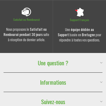
Satisfait ou Remboursé
Support Français
Nous proposons le
Satisfait ou
Une
équipe dédiée au
Remboursé pendant 30 jours
suite
Support
basée en
Bretagne
pour
à réception du dernier article.
répondre à toutes vos questions.
Une question ?
Suivre ma commande
Téléphone :
06 59 88 77 47
Informations
E-mail :
contact@lesdouxraveurs.fr
FAQ & Contact
Suivez-nous
Mentions légales