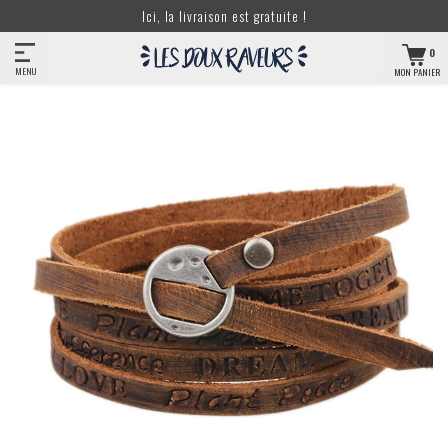
Ici, la livraison est gratuite !
0
MENU
MON PANIER