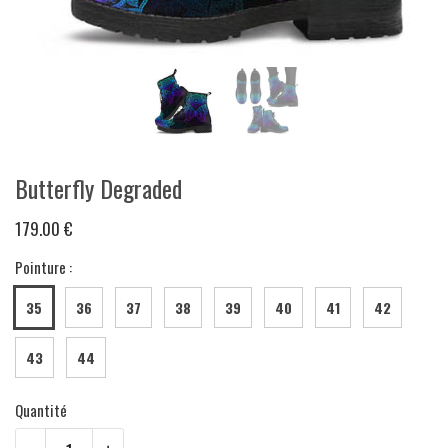
Butterfly Degraded
179.00 €
Pointure :
35
36
37
38
39
40
41
42
43
44
Quantité