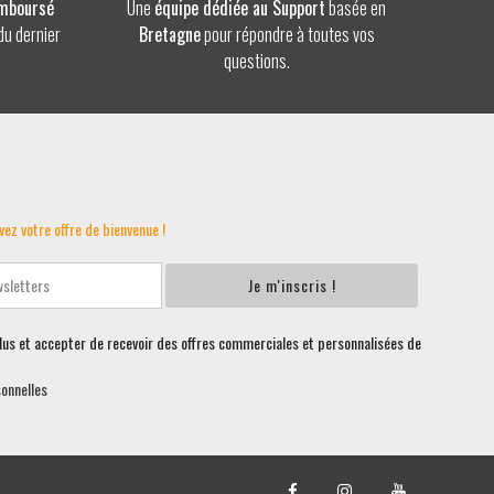
emboursé
Une
équipe dédiée au Support
basée en
du dernier
Bretagne
pour répondre à toutes vos
questions.
vez votre offre de bienvenue !
Je m'inscris !
plus et accepter de recevoir des offres commerciales et personnalisées de
sonnelles