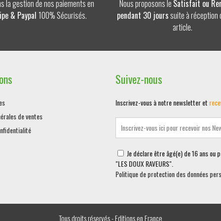
s la gestion de nos paiements en
Nous proposons le
Satisfait ou R
ipe & Paypal
100% Sécurisés.
pendant 30 jours
suite à réception 
article.
ons
Suivez-nous
es
Inscrivez-vous à notre newsletter et
rece
érales de ventes
nfidentialité
Je déclare être âgé(e) de 16 ans ou 
"LES DOUX RAVEURS".
Politique de protection des données per
Tous droits réservés - Editions en France