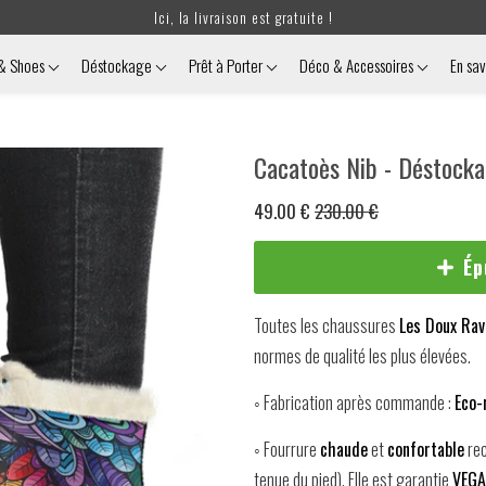
Ici, la livraison est gratuite !
 & Shoes
Déstockage
Prêt à Porter
Déco & Accessoires
En sav
Cacatoès Nib - Déstock
49.00 €
230.00 €
Ép
Toutes les chaussures
Les Doux Ra
normes de qualité les plus élevées.
◦ Fabrication après commande :
Eco-
◦ Fourrure
chaude
et
confortable
rec
tenue du pied). Elle est garantie
VEG