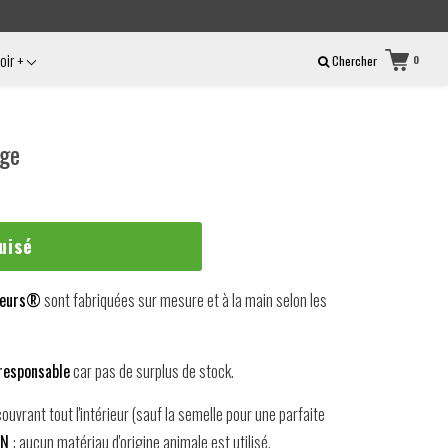
oir +
Chercher
0
age
uisé
veurs®
sont fabriquées sur mesure et à la main selon les
responsable
car pas de surplus de stock.
ouvrant tout l'intérieur (sauf la semelle pour une parfaite
AN
: aucun matériau d'origine animale est utilisé.