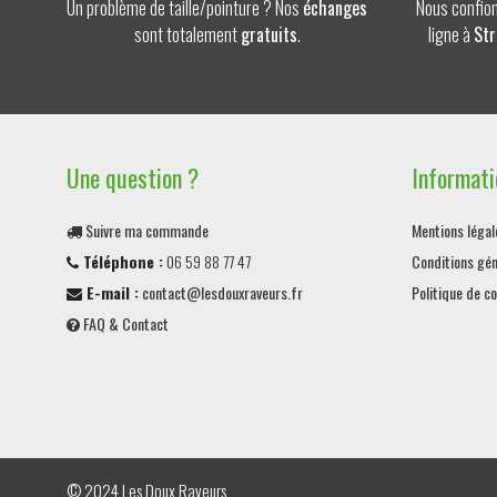
Un problème de taille/pointure ? Nos
échanges
Nous confion
sont totalement
gratuits
.
ligne à
Str
Une question ?
Informati
Suivre ma commande
Mentions légal
Téléphone :
06 59 88 77 47
Conditions gén
E-mail :
contact@lesdouxraveurs.fr
Politique de co
FAQ & Contact
© 2024 Les Doux Raveurs