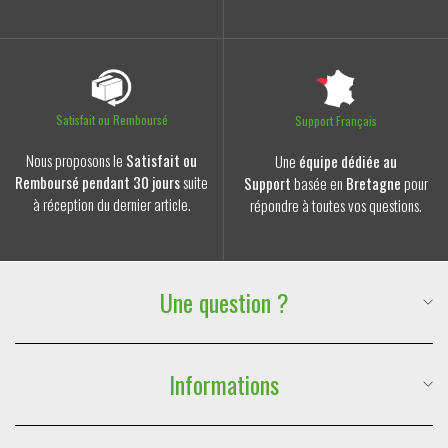
Satisfait ou Remboursé
Support Français
Nous proposons le
Satisfait ou
Une
équipe dédiée au
Remboursé pendant 30 jours
suite
Support
basée en
Bretagne
pour
à réception du dernier article.
répondre à toutes vos questions.
Une question ?
Suivre ma commande
Téléphone :
06 59 88 77 47
Informations
E-mail :
contact@lesdouxraveurs.fr
FAQ & Contact