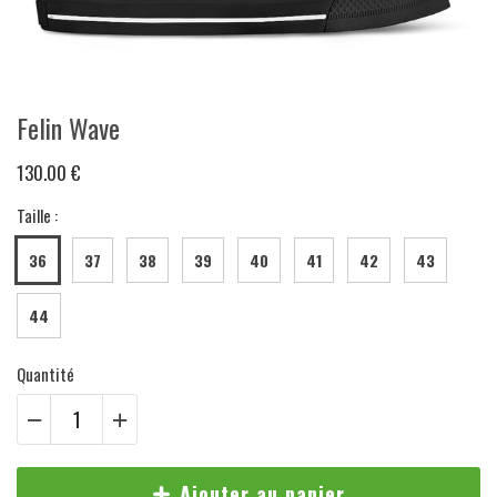
Felin Wave
130.00 €
Taille :
36
37
38
39
40
41
42
43
44
Quantité
Ajouter au panier