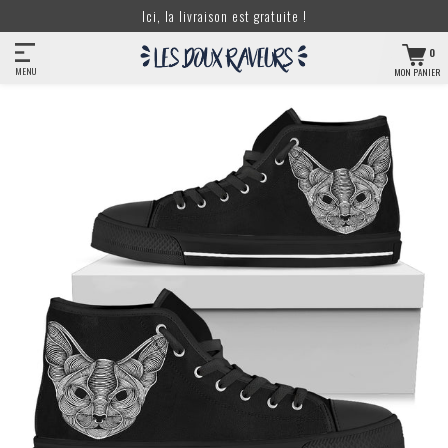
Ici, la livraison est gratuite !
0
MENU
MON PANIER