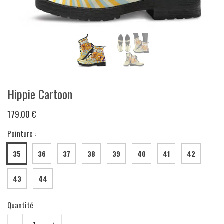
Hippie Cartoon
179.00 €
Pointure :
35
36
37
38
39
40
41
42
43
44
Quantité