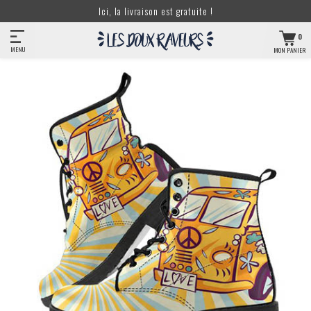
Ici, la livraison est gratuite !
0
MENU
MON PANIER