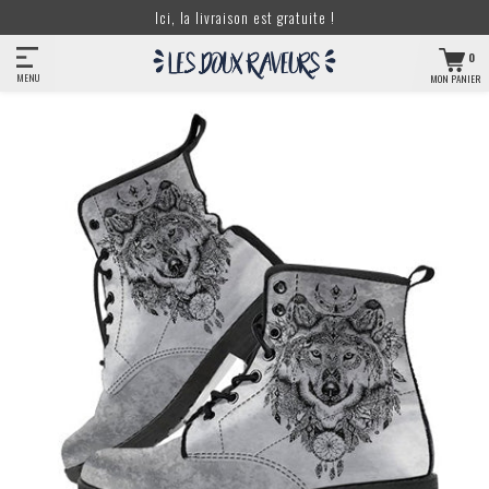
Ici, la livraison est gratuite !
0
MENU
MON PANIER