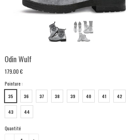
Odin Wulf
179.00 €
Pointure :
35
36
37
38
39
40
41
42
43
44
Quantité