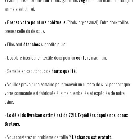
◦ Fabriquées en
simili-cuir.
Boots garanties
Vegan
: aucun matériau d'origine
animale est utilisé.
◦
Prenez votre pointure habituelle
(Pieds larges aussi)
.
Entre deux tailles,
prenez celle du dessous.
◦ Elles sont
étanches
sur petite pluie.
◦ Doublure intérieur en textile doux pour un
confort
maximum.
◦ Semelle en caoutchouc de
haute qualité.
◦ Veuillez prévoir une semaine pour recevoir un numéro de suivi pendant que
votre commande est fabriquée à la main, emballée et expédiée de notre
usine.
◦ Le délai de livraison estimé est de 72H. Expédiées depuis nos locaux
Bretons.
◦ Vous constatez un problème de taille ?
L'échange est gratuit.