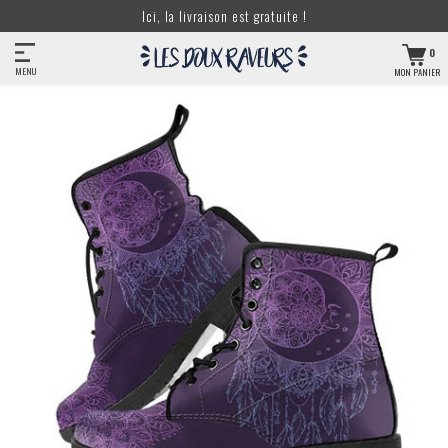
Ici, la livraison est gratuite !
0
MENU
MON PANIER