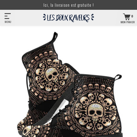
Ici, la livraison est gratuite !
0
MENU
MON PANIER