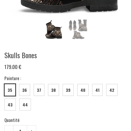
Skulls Bones
179.00 €
Pointure :
35
36
37
38
39
40
41
42
43
44
Quantité