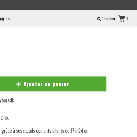
oir +
Chercher
0
Ajouter au panier
veurs®️
 zinc.
s grâce à ses nœuds coulants allants
de 17 à 24 cm.