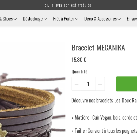
Ici, la livraison est gratuite !
 & Shoes
Déstockage
Prêt à Porter
Déco & Accessoires
En sav
Bracelet MECANIKA
15.80 €
Quantité
Découvre
nos bracelets
Les Doux Ra
◦ Matière :
Cuir
Vegan
, bois, corde et
◦ Taille :
Convient à tous les poignet