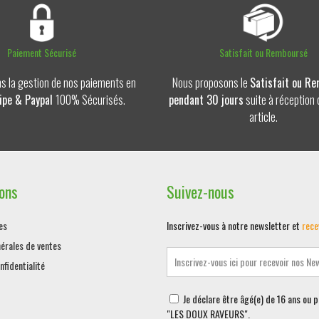
Paiement Sécurisé
Satisfait ou Remboursé
s la gestion de nos paiements en
Nous proposons le
Satisfait ou R
ipe & Paypal
100% Sécurisés.
pendant 30 jours
suite à réception 
article.
ons
Suivez-nous
es
Inscrivez-vous à notre newsletter et
rece
érales de ventes
nfidentialité
Je déclare être âgé(e) de 16 ans ou 
"LES DOUX RAVEURS".