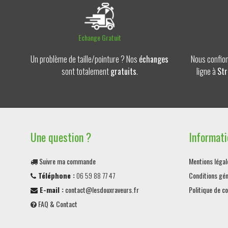
Echange Gratuit
Un problème de taille/pointure ? Nos
échanges
Nous confion
sont totalement
gratuits
.
ligne à
Str
Une question ?
Informati
Suivre ma commande
Mentions légal
Téléphone :
06 59 88 77 47
Conditions gén
E-mail :
contact@lesdouxraveurs.fr
Politique de co
FAQ & Contact