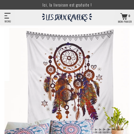
Ici, la livraison est gratuite !
0
MENU
MON PANIER