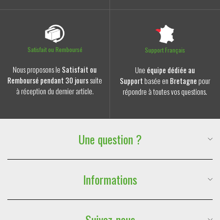
Satisfait ou Remboursé
Support Français
Nous proposons le
Satisfait ou
Une
équipe dédiée au
Remboursé pendant 30 jours
suite
Support
basée en
Bretagne
pour
à réception du dernier article.
répondre à toutes vos questions.
Une question ?
Suivre ma commande
Téléphone :
06 59 88 77 47
Informations
E-mail :
contact@lesdouxraveurs.fr
FAQ & Contact
Suivez-nous