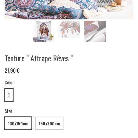
Tenture " Attrape Rêves "
21.90 €
Color
1
Size
130x150cm
150x200cm